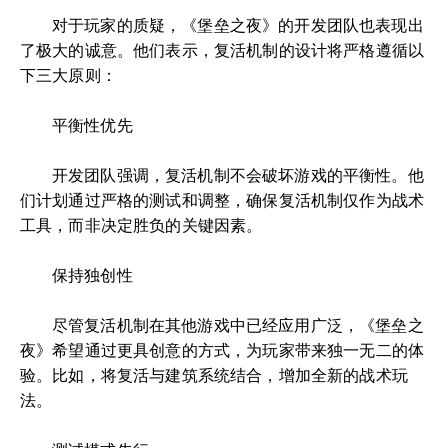
对于玩家的质疑，《堡垒之夜》的开发团队也表现出
了极大的诚意。他们表示，复活机制的设计将严格遵循以
下三大原则：
平衡性优先
开发团队强调，复活机制不会破坏游戏的平衡性。他
们计划通过严格的测试和调整，确保复活机制仅作为战术
工具，而非决定胜负的关键因素。
保持独创性
尽管复活机制在其他游戏中已经应用广泛，《堡垒之
夜》希望通过更具创意的方式，为玩家带来独一无二的体
验。比如，将复活与建筑系统结合，增加全新的战术玩
法。