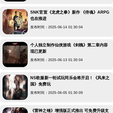
SNK官宣《龙虎之拳》新作 《侍魂》ARPG
也在推进
发布时间：2025-06-14 01:30:04
个人独立制作仙侠游戏《剑魄》第二章内容
现已更新
发布时间：2025-06-13 01:30:04
NS欧服新一轮试玩同乐会将开启！《风来之
国》免费玩
发布时间：2025-06-05 01:30:09
《雷神之锤》增强版正式推出 可免费升级支