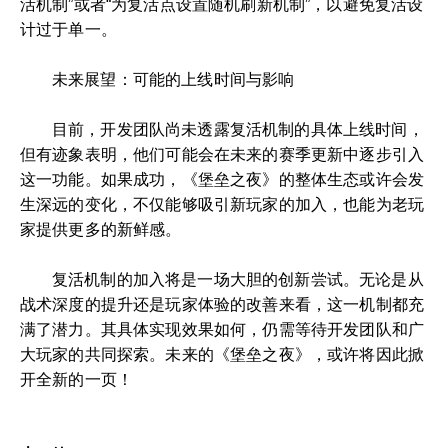
活机制”或者“为复活点设置随机刷新机制”，以避免复活设
计过于单一。
未来展望：可能的上线时间与影响
目前，开发团队尚未透露复活机制的具体上线时间，
但有迹象表明，他们可能会在未来的赛季更新中逐步引入
这一功能。如果成功，《堡垒之夜》的整体生态或许会发
生深远的变化，不仅能够吸引新玩家的加入，也能为老玩
家提供更多的新鲜感。
复活机制的加入将是一场大胆的创新尝试。无论是从
战术深度的提升还是玩家体验的改善来看，这一机制都充
满了潜力。其具体实现效果如何，仍需等待开发团队和广
大玩家的共同探索。未来的《堡垒之夜》，或许将因此掀
开全新的一页！