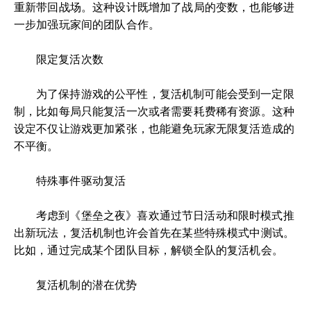
重新带回战场。这种设计既增加了战局的变数，也能够进
一步加强玩家间的团队合作。
限定复活次数
为了保持游戏的公平性，复活机制可能会受到一定限
制，比如每局只能复活一次或者需要耗费稀有资源。这种
设定不仅让游戏更加紧张，也能避免玩家无限复活造成的
不平衡。
特殊事件驱动复活
考虑到《堡垒之夜》喜欢通过节日活动和限时模式推
出新玩法，复活机制也许会首先在某些特殊模式中测试。
比如，通过完成某个团队目标，解锁全队的复活机会。
复活机制的潜在优势