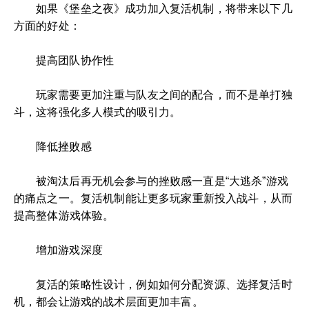
如果《堡垒之夜》成功加入复活机制，将带来以下几
方面的好处：
提高团队协作性
玩家需要更加注重与队友之间的配合，而不是单打独
斗，这将强化多人模式的吸引力。
降低挫败感
被淘汰后再无机会参与的挫败感一直是“大逃杀”游戏
的痛点之一。复活机制能让更多玩家重新投入战斗，从而
提高整体游戏体验。
增加游戏深度
复活的策略性设计，例如如何分配资源、选择复活时
机，都会让游戏的战术层面更加丰富。