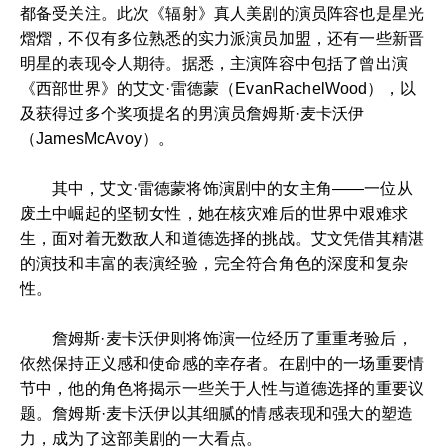
都备受关注。此次《辐射》真人美剧的演员阵容也是星光
熠熠，不仅有多位熟悉的实力派演员加盟，还有一些新晋
明星的表现令人期待。据悉，主演阵容中包括了曾出演
《西部世界》的艾文·雷德蒙（EvanRachelWood），以
及获得过多个奖项提名的男演员詹姆斯·麦卡沃伊
（JamesMcAvoy）。
其中，艾文·雷德蒙将饰演剧中的女主角——一位从
废土中崛起的坚韧女性，她在核灾难后的世界中艰难求
生，面对着无数敌人和道德选择的挑战。艾文凭借其精湛
的演技和丰富的表演经验，完全符合角色的深度和复杂
性。
詹姆斯·麦卡沃伊则将饰演一位经历了重重考验后，
依然保持正义感和使命感的幸存者。在剧中的一场重要情
节中，他的角色将揭示一些关于人性与道德选择的重要议
题。詹姆斯·麦卡沃伊以其细腻的情感表现和强大的塑造
力，成为了这部美剧的一大看点。