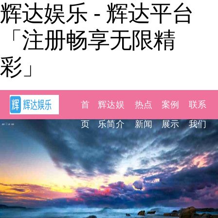
辉达娱乐 - 辉达平台
「注册畅享无限精
彩」
首
辉达娱
热点
案例
联系
页
乐简介
新闻
展示
我们